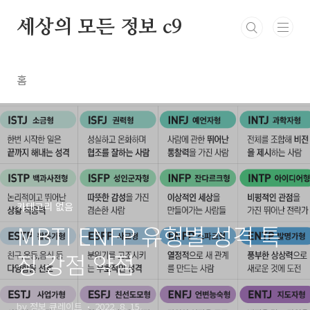
본문 바로가기
세상의 모든 정보 c9
홈
카테고리 없음
MBTI ENFP 유형별 성격 특
징 강점 약점
by 정보 큐레이트
2022. 8. 15.