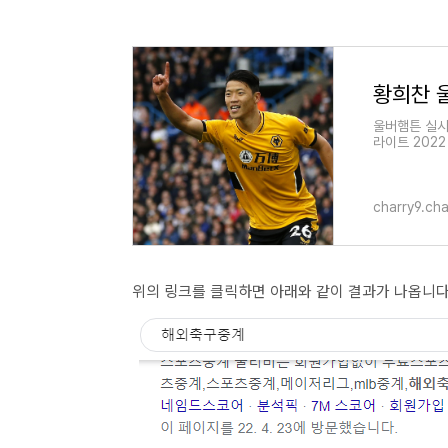
황희찬 
울버햄튼 실시
라이트 202
그는 잉글랜드
charry9.ch
위의 링크를 클릭하면 아래와 같이 결과가 나옵니다