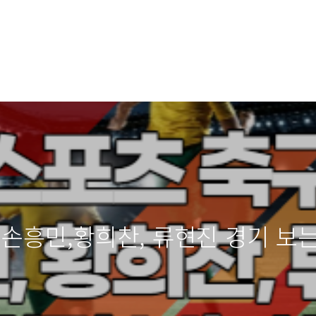
 손흥민,황희찬, 류현진 경기 보